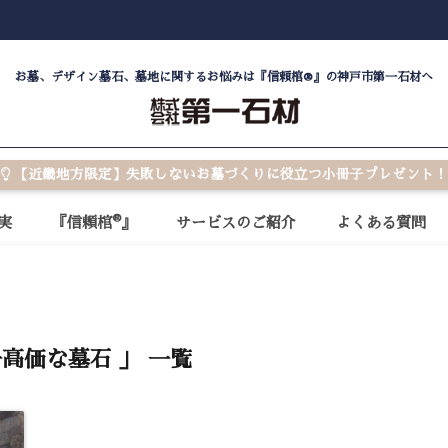
お墓、デザイン墓石、墓地に関するお悩みは『信頼棺®』の神戸市第一石材へ
【近畿地方限定】失敗しないお墓づくりに役立つ小冊子プレゼント！
®
実
『信頼棺
』
サービスのご紹介
よくある質問
一高価な墓石 」 一覧