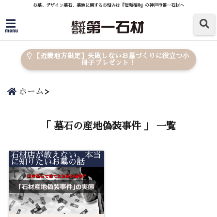
お墓、デザイン墓石、墓地に関するお悩みは『信頼棺®』の神戸市第一石材へ
menu
【近畿地方限定】失敗しないお墓づくりに役立つ小
冊子プレゼント！
ホーム
「 墓石の産地偽装事件 」 一覧
石材店が教えない、本当
に知りたいお墓の話