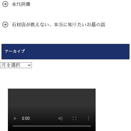
永代供養
石材店が教えない、本当に知りたいお墓の話
アーカイブ
ア
ー
カ
イ
ブ