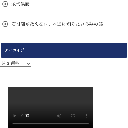
永代供養
石材店が教えない、本当に知りたいお墓の話
アーカイブ
ア
ー
カ
イ
ブ