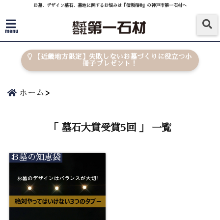
お墓、デザイン墓石、墓地に関するお悩みは『信頼棺®』の神戸市第一石材へ
menu
【近畿地方限定】失敗しないお墓づくりに役立つ小
冊子プレゼント！
ホーム
「 墓石大賞受賞5回 」 一覧
お墓の知恵袋