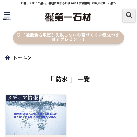
お墓、デザイン墓石、墓地に関するお悩みは『信頼棺®』の神戸市第一石材へ
menu
【近畿地方限定】失敗しないお墓づくりに役立つ小
冊子プレゼント！
ホーム
「 防水 」 一覧
メディア情報