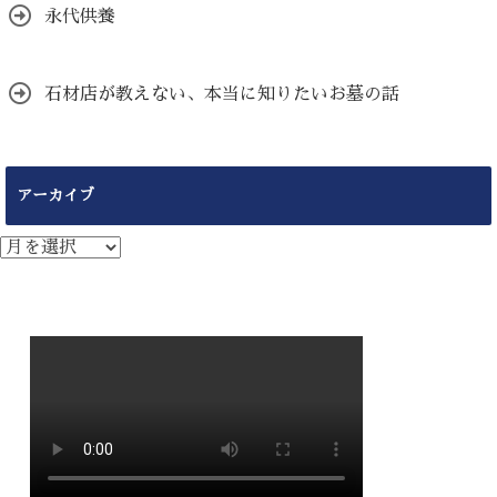
永代供養
石材店が教えない、本当に知りたいお墓の話
アーカイブ
ア
ー
カ
イ
ブ