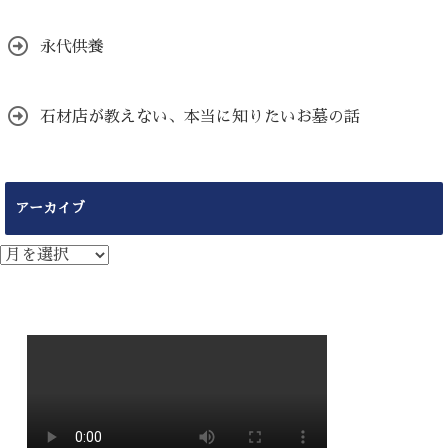
永代供養
石材店が教えない、本当に知りたいお墓の話
アーカイブ
ア
ー
カ
イ
ブ