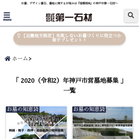
お墓、デザイン墓石、墓地に関するお悩みは『信頼棺®』の神戸市第一石材へ
menu
【近畿地方限定】失敗しないお墓づくりに役立つ小
冊子プレゼント！
ホーム
「 2020（令和2）年神戸市営墓地募集 」
一覧
お墓の知恵袋
お墓の知恵袋