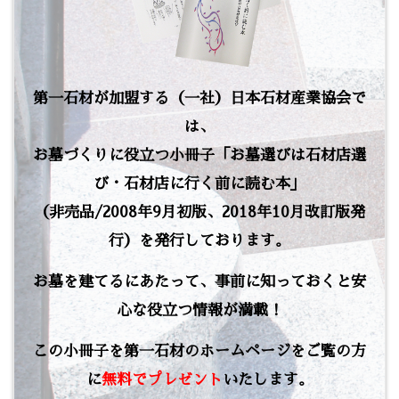
第一石材が加盟する（一社）日本石材産業協会で
は、
お墓づくりに役立つ小冊子「お墓選びは石材店選
び・石材店に行く前に読む本」
（非売品/2008年9月初版、2018年10月改訂版発
行）を発行しております。
お墓を建てるにあたって、事前に知っておくと安
心な役立つ情報が満載！
この小冊子を第一石材のホームページをご覧の方
に
無料でプレゼント
いたします。