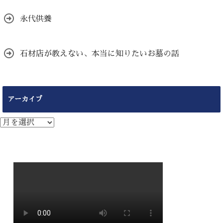
永代供養
石材店が教えない、本当に知りたいお墓の話
アーカイブ
ア
ー
カ
イ
ブ