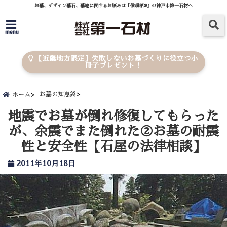
お墓、デザイン墓石、墓地に関するお悩みは『信頼棺®』の神戸市第一石材へ
menu
【近畿地方限定】失敗しないお墓づくりに役立つ小
冊子プレゼント！
お墓の知恵袋
ホーム
地震でお墓が倒れ修復してもらった
が、余震でまた倒れた②お墓の耐震
性と安全性【石屋の法律相談】
2011年10月18日