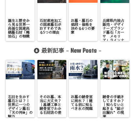
誕生と歴史か
石材産地加工
お墓・墓石の
兵庫県内独占
ら見る世界一
の国産墓石が
値段・価格を
販売・デザイ
高価な国産高
おすすめであ
決める4つの要
ナーズブラン
級墓石材「庵
る5つの理由
素
ド墓石「カー
治石」の特徴
サ メモリ
ア」ラインナ
ッ
プ/TAKUMI
New Posts
最新記事 -
-
タクミ
石目を生かす
そのお墓、本
お墓の納骨室
納骨の手続き
墓石とは？｜
当に大丈夫？
に雨水？｜建
してますか？
世界に一つの
｜基礎工事と
てる前に知る
｜知らないと
デザイン墓石
納骨室でわか
べき水の問題
起きる“届け
「天の河®」の
る石材店の差
出漏れ”の現
魅力
実