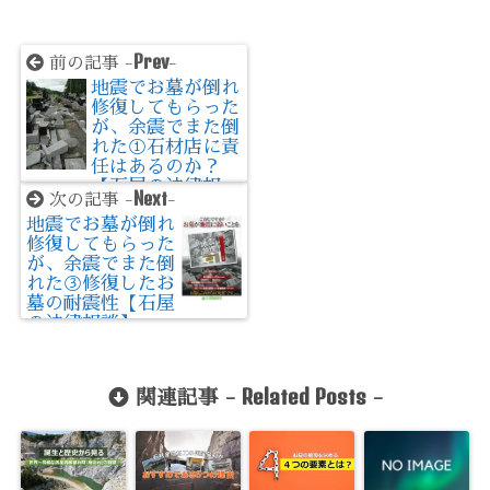
Prev
前の記事 -
-
地震でお墓が倒れ
修復してもらった
が、余震でまた倒
れた①石材店に責
任はあるのか？
【石屋の法律相
Next
次の記事 -
-
談】
地震でお墓が倒れ
修復してもらった
が、余震でまた倒
れた③修復したお
墓の耐震性【石屋
の法律相談】
Related Posts
関連記事 -
-