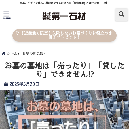
お墓、デザイン墓石、墓地に関するお悩みは『信頼棺®』の神戸市第一石材へ
menu
【近畿地方限定】失敗しないお墓づくりに役立つ小
冊子プレゼント！
お墓の知恵袋
ホーム
お墓の墓地は「売ったり」「貸した
り」できません!?
2025年5月20日