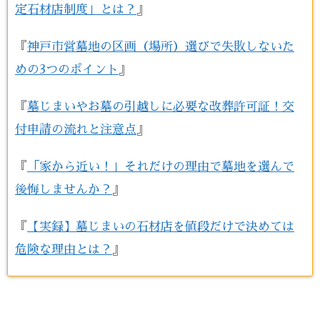
定石材店制度」とは？
』
『
神戸市営墓地の区画（場所）選びで失敗しないた
めの3つのポイント
』
『
墓じまいやお墓の引越しに必要な改葬許可証！交
付申請の流れと注意点
』
『
「家から近い！」それだけの理由で墓地を選んで
後悔しませんか？
』
『
【実録】墓じまいの石材店を値段だけで決めては
危険な理由とは？
』