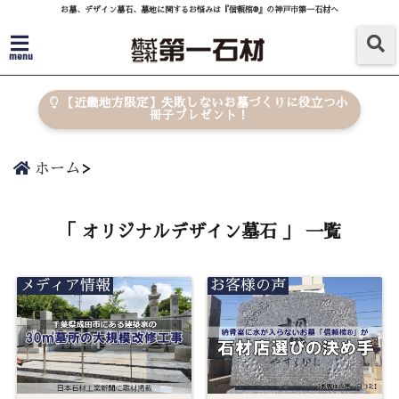
お墓、デザイン墓石、墓地に関するお悩みは『信頼棺®』の神戸市第一石材へ
menu
【近畿地方限定】失敗しないお墓づくりに役立つ小
冊子プレゼント！
ホーム
「 オリジナルデザイン墓石 」 一覧
メディア情報
お客様の声