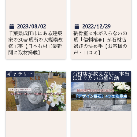
2023/08/02
2022/12/29
千葉県成田市にある建築
納骨室に水が入らないお
家の30㎡墓所の大規模改
墓「信頼棺®」が石材店
修工事【日本石材工業新
選びの決め手【お客様の
聞に取材掲載】
声・口コミ】
ギャラリー
石材店が教えない、本当
に知りたいお墓の話