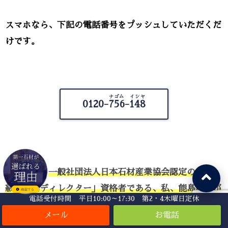
スマホなら、下記の電話番号をプッシュしていただくだ
けです。
ナゴム イシヤ
0120-
756-148
ご対応は、
一般社団法人日本石材産業協会認定の「1
級・お墓ディレクター」資格者である、私、能島孝志が
電話受付時間 平日10:00～17:30 第2・4木曜日定休
承ります。