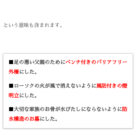
という意味も含まれます。
■
足の悪い父親のために
ベンチ付きのバリアフリー
外柵
にした。
■
ローソクの火が風で消えないように
風防付きの燈
明立
にした。
■
大切な家族のお骨が水びたしにならないように
防
水構造のお墓
にした。