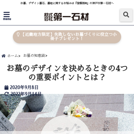
お墓、デザイン墓石、墓地に関するお悩みは『信頼棺®』の神戸市第一石材へ
menu
【近畿地方限定】失敗しないお墓づくりに役立つ小
冊子プレゼント！
お墓の知恵袋
ホーム
お墓のデザインを決めるときの4つ
の重要ポイントとは？
2020年9月8日
2022年9月14日