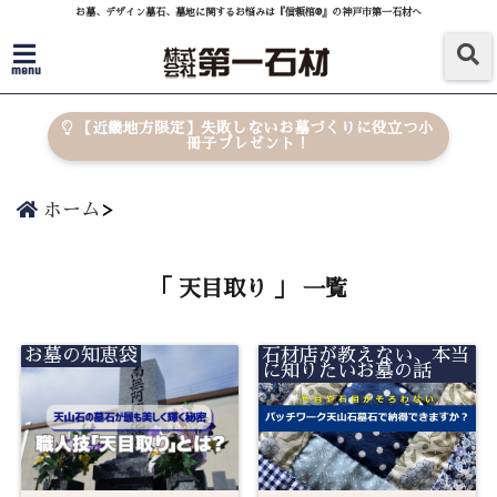
お墓、デザイン墓石、墓地に関するお悩みは『信頼棺®』の神戸市第一石材へ
menu
【近畿地方限定】失敗しないお墓づくりに役立つ小
冊子プレゼント！
ホーム
「 天目取り 」 一覧
お墓の知恵袋
石材店が教えない、本当
に知りたいお墓の話