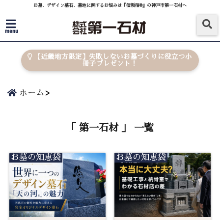
お墓、デザイン墓石、墓地に関するお悩みは『信頼棺®』の神戸市第一石材へ
menu
【近畿地方限定】失敗しないお墓づくりに役立つ小
冊子プレゼント！
ホーム
「 第一石材 」 一覧
お墓の知恵袋
お墓の知恵袋