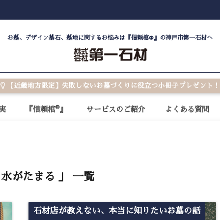
お墓、デザイン墓石、墓地に関するお悩みは『信頼棺®』の神戸市第一石材へ
【近畿地方限定】失敗しないお墓づくりに役立つ小冊子プレゼント！
®
実
『信頼棺
』
サービスのご紹介
よくある質問
に水がたまる 」 一覧
石材店が教えない、本当に知りたいお墓の話