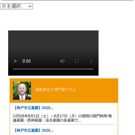
ア
ー
カ
イ
ブ