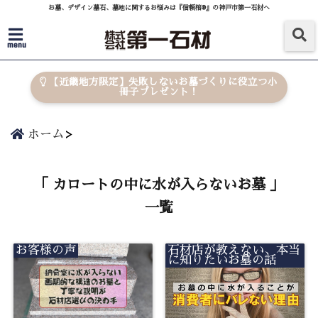
お墓、デザイン墓石、墓地に関するお悩みは『信頼棺®』の神戸市第一石材へ
menu
【近畿地方限定】失敗しないお墓づくりに役立つ小
冊子プレゼント！
ホーム
「 カロートの中に水が入らないお墓 」
一覧
お客様の声
石材店が教えない、本当
に知りたいお墓の話