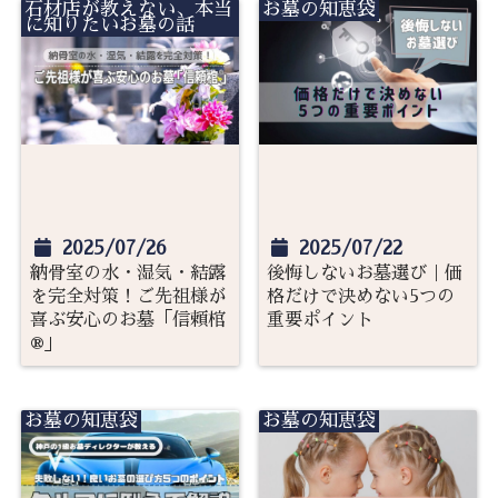
石材店が教えない、本当
お墓の知恵袋
に知りたいお墓の話
2025/07/26
2025/07/22
納骨室の水・湿気・結露
後悔しないお墓選び｜価
を完全対策！ご先祖様が
格だけで決めない5つの
喜ぶ安心のお墓「信頼棺
重要ポイント
®」
お墓の知恵袋
お墓の知恵袋