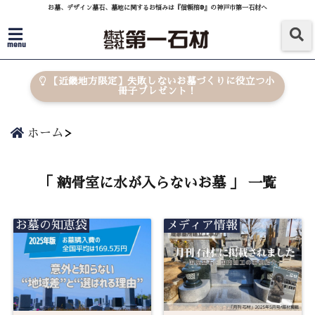
お墓、デザイン墓石、墓地に関するお悩みは『信頼棺®』の神戸市第一石材へ
menu
【近畿地方限定】失敗しないお墓づくりに役立つ小
冊子プレゼント！
ホーム
「 納骨室に水が入らないお墓 」 一覧
お墓の知恵袋
メディア情報