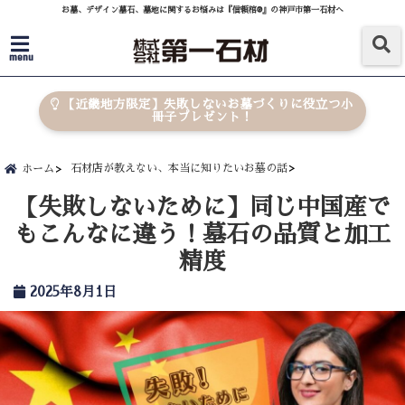
お墓、デザイン墓石、墓地に関するお悩みは『信頼棺®』の神戸市第一石材へ
menu
【近畿地方限定】失敗しないお墓づくりに役立つ小
冊子プレゼント！
石材店が教えない、本当に知りたいお墓の話
ホーム
【失敗しないために】同じ中国産で
もこんなに違う！墓石の品質と加工
精度
2025年8月1日