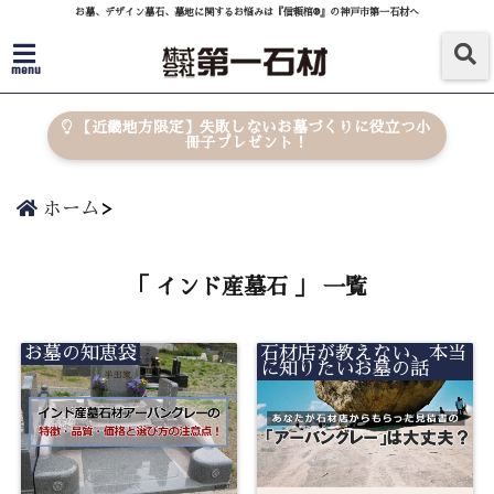
お墓、デザイン墓石、墓地に関するお悩みは『信頼棺®』の神戸市第一石材へ
menu
【近畿地方限定】失敗しないお墓づくりに役立つ小
冊子プレゼント！
ホーム
「 インド産墓石 」 一覧
お墓の知恵袋
石材店が教えない、本当
に知りたいお墓の話