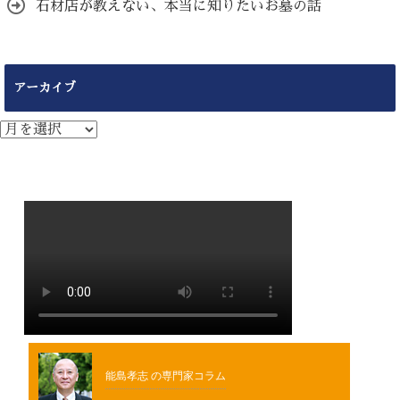
石材店が教えない、本当に知りたいお墓の話
アーカイブ
ア
ー
カ
イ
ブ