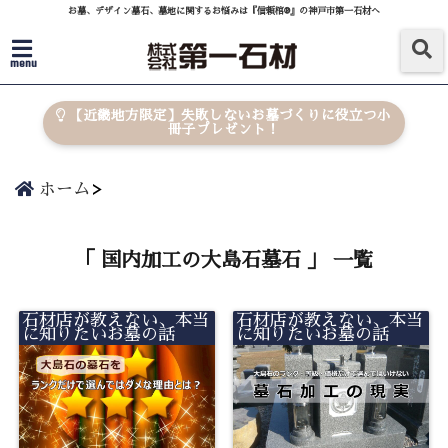
お墓、デザイン墓石、墓地に関するお悩みは『信頼棺®』の神戸市第一石材へ
menu
【近畿地方限定】失敗しないお墓づくりに役立つ小
冊子プレゼント！
ホーム
「 国内加工の大島石墓石 」 一覧
石材店が教えない、本当
石材店が教えない、本当
に知りたいお墓の話
に知りたいお墓の話