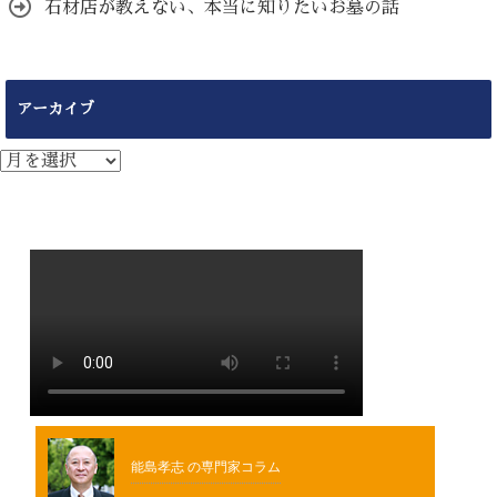
石材店が教えない、本当に知りたいお墓の話
アーカイブ
ア
ー
カ
イ
ブ