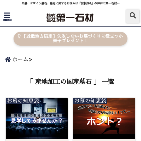
お墓、デザイン墓石、墓地に関するお悩みは『信頼棺®』の神戸市第一石材へ
menu
【近畿地方限定】失敗しないお墓づくりに役立つ小
冊子プレゼント！
ホーム
「 産地加工の国産墓石 」 一覧
お墓の知恵袋
お墓の知恵袋