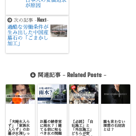
日本人の安価追求
が原因
Next
次の記事 -
-
過酷な労働条件が
生み出した中国産
墓石の「ごまかし
加工」
Related Posts
関連記事 -
-
「夫婦水入ら
お墓の納骨室
【必読】「自
誰も言わない
ず」「家族水
に雨水？｜建
社施工」と
理想の石材店
入らず」のお
てる前に知る
「外注施工」
とは？
墓が水浸しっ
べき水の問題
どちらが安