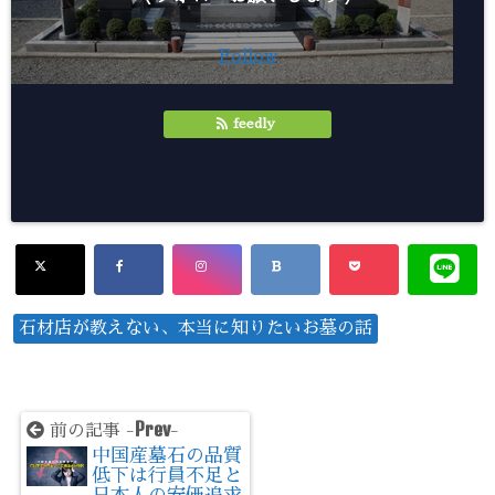
Follow
feedly
石材店が教えない、本当に知りたいお墓の話
Prev
前の記事 -
-
中国産墓石の品質
低下は行員不足と