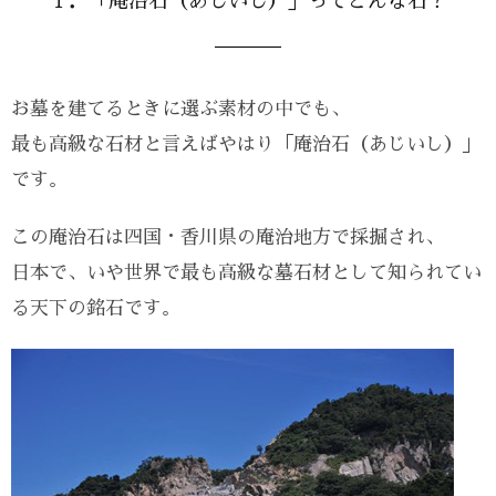
１．「庵治石（あじいし）」ってどんな石？
お墓を建てるときに選ぶ素材の中でも、
最も高級な石材と言えばやはり「庵治石（あじいし）」
です。
この庵治石は四国・香川県の庵治地方で採掘され、
日本で、いや世界で最も高級な墓石材として知られてい
る天下の銘石です。