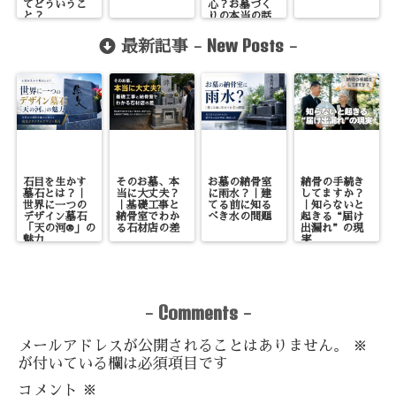
てどういうこ
心？お墓づく
と？
りの本当の話
New Posts
最新記事 -
-
石目を生かす
そのお墓、本
お墓の納骨室
納骨の手続き
墓石とは？｜
当に大丈夫？
に雨水？｜建
してますか？
世界に一つの
｜基礎工事と
てる前に知る
｜知らないと
デザイン墓石
納骨室でわか
べき水の問題
起きる“届け
「天の河®」の
る石材店の差
出漏れ”の現
魅力
実
Comments
-
-
メールアドレスが公開されることはありません。
※
が付いている欄は必須項目です
コメント
※