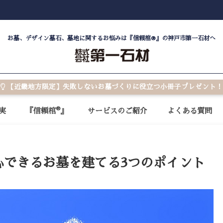
お墓、デザイン墓石、墓地に関するお悩みは『信頼棺®』の神戸市第一石材へ
【近畿地方限定】失敗しないお墓づくりに役立つ小冊子プレゼント！
®
実
『信頼棺
』
サービスのご紹介
よくある質問
心できるお墓を建てる3つのポイント