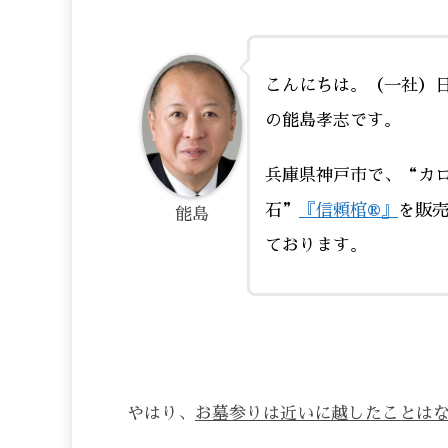
こんにちは。（一社）
の能島孝志です。
兵庫県神戸市で、“カ
石”
『信頼棺®』
を販
能島
ております。
やはり、
お墓参りは近いに越したことは