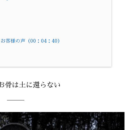
客様の声（00：04：40）
！
のお骨は土に還らない