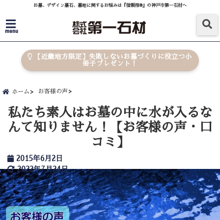
お墓、デザイン墓石、墓地に関するお悩みは『信頼棺®』の神戸市第一石材へ
menu
【近畿地方限定】失敗しないお墓づくりに役立つ小
冊子プレゼント！
お客様の声
ホーム
私たち素人はお墓の中に水が入るな
んて知りません！【お客様の声・口
コミ】
2015年6月2日
2022年7月24日