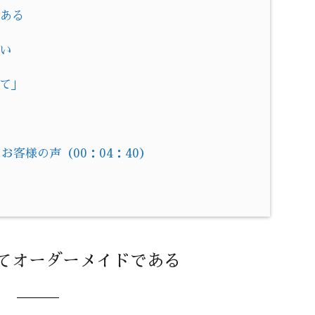
である
ない
べて」
客様の声（00：04：40）
！
べてオーダーメイドである