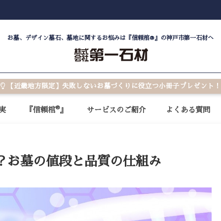
お墓、デザイン墓石、墓地に関するお悩みは『信頼棺®』の神戸市第一石材へ
【近畿地方限定】失敗しないお墓づくりに役立つ小冊子プレゼント！
®
実
『信頼棺
』
サービスのご紹介
よくある質問
？お墓の値段と品質の仕組み