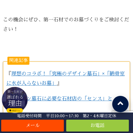
この機会にぜひ、第一石材でのお墓づくりをご検討くだ
さい！
関連記事
『
理想のコラボ！「究極のデザイン墓石」×「納骨室
に水が入らないお墓」
』
『
デザイン墓石に必要な石材店の「センス」と
は？
』
電話受付時間 平日10:00～17:30 第2・4木曜日定休
『
おしゃれなデザイン墓石づくりには石材店の設計