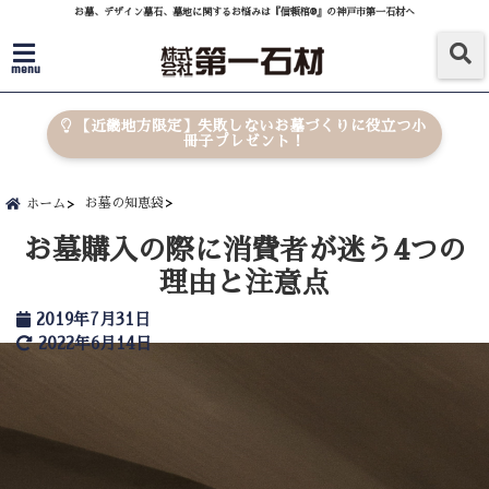
お墓、デザイン墓石、墓地に関するお悩みは『信頼棺®』の神戸市第一石材へ
menu
【近畿地方限定】失敗しないお墓づくりに役立つ小
冊子プレゼント！
お墓の知恵袋
ホーム
お墓購入の際に消費者が迷う4つの
理由と注意点
2019年7月31日
2022年6月14日