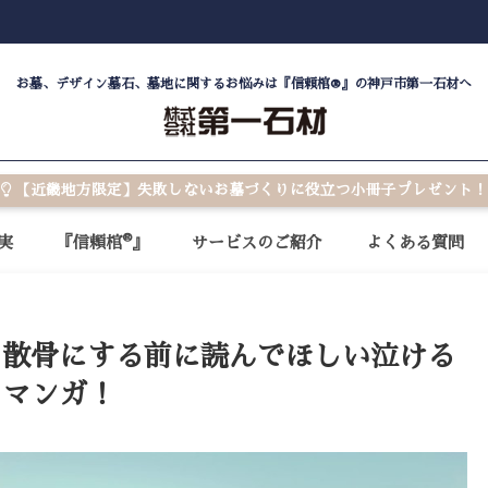
お墓、デザイン墓石、墓地に関するお悩みは『信頼棺®』の神戸市第一石材へ
【近畿地方限定】失敗しないお墓づくりに役立つ小冊子プレゼント！
®
実
『信頼棺
』
サービスのご紹介
よくある質問
・散骨にする前に読んでほしい泣ける
マンガ！