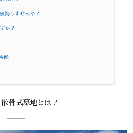
に後悔しませんか？
ですか？
映像
！
・散骨式墓地とは？