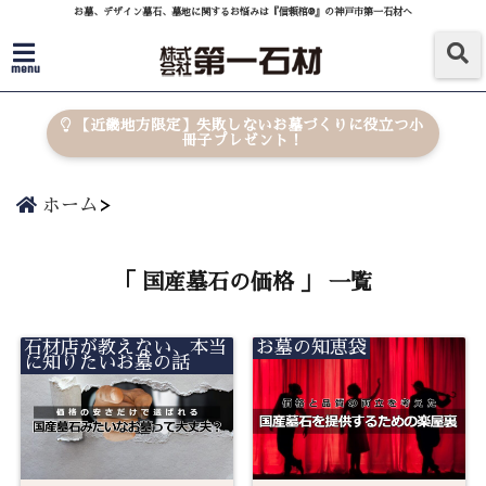
お墓、デザイン墓石、墓地に関するお悩みは『信頼棺®』の神戸市第一石材へ
menu
【近畿地方限定】失敗しないお墓づくりに役立つ小
冊子プレゼント！
ホーム
「 国産墓石の価格 」 一覧
石材店が教えない、本当
お墓の知恵袋
に知りたいお墓の話